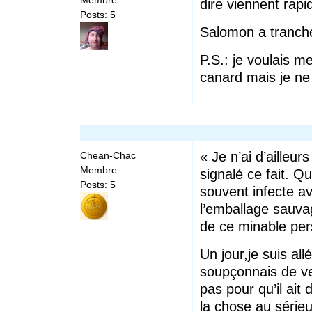
Membre
dire viennent rap
Posts: 5
Salomon a tranché
P.S.: je voulais m
canard mais je ne 
« Je n’ai d’ailleu
Chean-Chac
Membre
signalé ce fait.
Posts: 5
souvent infecte a
l’emballage sauvag
de ce minable pe
Un jour,je suis all
soupçonnais de ve
pas pour qu’il ait 
la chose au sérieux