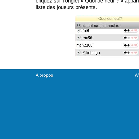
cliquez sur l’onglet « Quoi de neuf ? » appa
liste des joueurs présents.
A propos
Wh