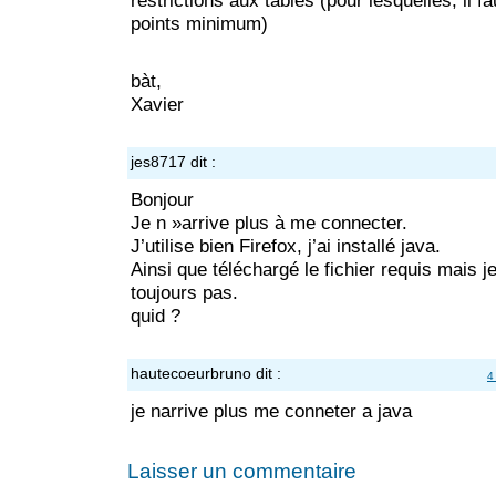
restrictions aux tables (pour lesquelles, il f
points minimum)
bàt,
Xavier
jes8717
dit :
Bonjour
Je n »arrive plus à me connecter.
J’utilise bien Firefox, j’ai installé java.
Ainsi que téléchargé le fichier requis mais je
toujours pas.
quid ?
hautecoeurbruno
dit :
4
je narrive plus me conneter a java
Laisser un commentaire